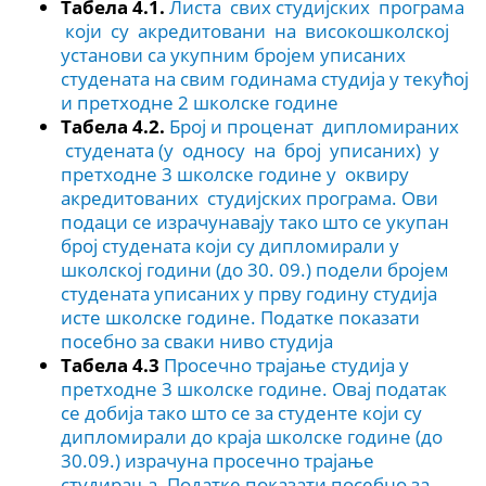
Табела 4.1.
Листа свих студијских програма
који су акредитовани на високошколској
установи са укупним бројем уписаних
студената на свим годинама студија у текућој
и претходне 2 школске године
Табела 4.2.
Број и проценат дипломираних
студената (у односу на број уписаних) у
претходне 3 школске године у оквиру
акредитованих студијских програма. Ови
подаци се израчунавају тако што се укупан
број студената који су дипломирали у
школској години (до 30. 09.) подели бројем
студената уписаних у прву годину студија
исте школске године. Податке показати
посебно за сваки ниво студија
Табела 4.3
Просечно трајање студија у
претходне 3 школске године. Овај податак
се добија тако што се за студенте који су
дипломирали до краја школске године (до
30.09.) израчуна просечно трајање
студирања. Податке показати посебно за