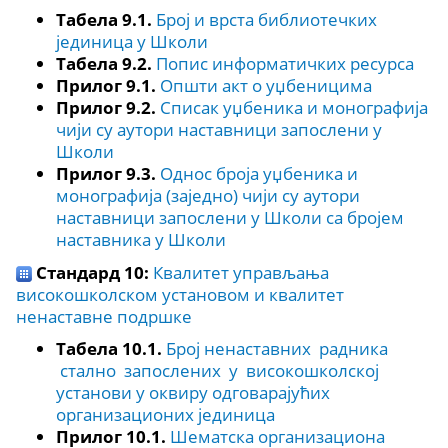
Табела 9.1.
Број и врста библиотечких
јединица у Школи
Табела 9.2.
Попис информатичких ресурса
Прилог 9.1.
Општи акт о уџбеницима
Прилог 9.2.
Списак уџбеника и монографија
чији су аутори наставници запослени у
Школи
Прилог 9.3.
Однос броја уџбеника и
монографија (заједно) чији су аутори
наставници запослени у Школи са бројем
наставника у Школи
Стандард 10:
Квалитет управљања
високошколском установом и квалитет
ненаставне подршке
Табела 10.1.
Број ненаставних радника
стално запослених у високошколској
установи у оквиру одговарајућих
организационих јединица
Прилог 10.1.
Шематска организациона