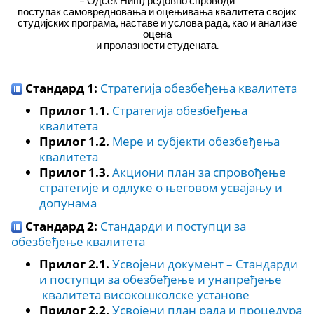
поступак самовредновања и оцењивања квалитета својих
студијских програма, наставе и услова рада, као и анализе
оцена
и пролазности студената.
Стандард 1:
Стратегија обезбеђења квалитета
Прилог 1.1.
Стратегија обезбеђења
квалитета
Прилог 1.2.
Мере и субјекти обезбеђења
квалитета
Прилог 1.3.
Акциони план за спровођење
стратегије и одлуке о његовом усвајању и
допунама
Стандард 2:
Стандарди и поступци за
обезбеђење квалитета
Прилог 2.1.
Усвојени документ – Стандарди
и поступци за обезбеђење и унапређење
квалитета високошколске установе
Прилог 2.2.
Усвојени план рада и процедура