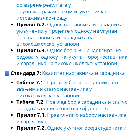
остварене резултате у
научноистраживачком и уметничко-
истраживачком раду
Прилог 6.2.
Однос наставника и сарадника
укључених у пројекте у односу на укупан
број наставника и сарадника на
високошколској установи
Прилог 6.3.
Однос броја SCI-индексираних
радова у односу на укупан број наставника
и сарадника на високошколској установи
Стандард 7:
Квалитет наставника и сарадника
Табела 7.1.
Преглед броја наставника по
звањима и статус наставника у
високошколској установи
Табела 7.2.
Преглед броја сарадника и статус
сарадника у високошколској установи
Прилог 7.1.
Правилник о избору наставника
и сарадника
Прилог 7.2.
Однос укупног броја студената и