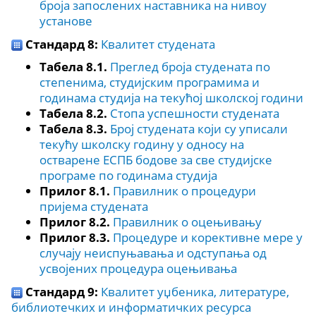
броја запослених наставника на нивоу
установе
Стандард 8:
Квалитет студената
Табела 8.1.
Преглед броја студената по
степенима, студијским програмима и
годинама студија на текућој школској години
Табела 8.2.
Стопа успешности студената
Табела 8.3.
Број студената који су уписали
текућу школску годину у односу на
остварене ЕСПБ бодове за све студијске
програме по годинама студија
Прилог 8.1.
Правилник о процедури
пријема студената
Прилог 8.2.
Правилник о оцењивању
Прилог 8.3.
Процедуре и корективне мере у
случају неиспуњавања и одступања од
усвојених процедура оцењивања
Стандард 9:
Квалитет уџбеника, литературе,
библиотечких и информатичких ресурса