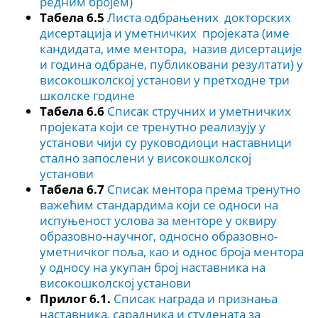
редним бројем)
Табела 6.5
Листа одбрањених докторских
дисертација и уметничких пројеката (име
кандидата, име ментора, назив дисертације
и година одбране, публиковани резултати) у
високошколској установи у претходне три
школске године
Табела 6.6
Списак стручних и уметничких
пројеката који се тренутно реализују у
установи чији су руководиоци наставници
стално запослени у високошколској
установи
Табела 6.7
Списак ментора према тренутно
важећим стандардима који се односи на
испуњеност услова за менторе у оквиру
образовно-научног, односно образовно-
уметничког поља, као и однос броја ментора
у односу на укупан број наставника на
високошколској установи
Прилог 6.1.
Списак награда и признања
наставника, сарадника и студената за