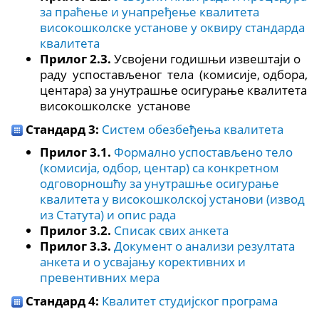
за праћење и унапређење квалитета
високошколске установе у оквиру стандарда
квалитета
Прилог 2.3.
Усвојени годишњи извештаји о
раду успостављеног тела (комисије, одбора,
центара) за унутрашње осигурање квалитета
високошколске установе
Стандард 3:
Систем обезбеђења квалитета
Прилог 3.1.
Формално успостављено тело
(комисија, одбор, центар) са конкретном
одговорношћу за унутрашње осигурање
квалитета у високошколској установи (извод
из Статута) и опис рада
Прилог 3.2.
Списак свих анкета
Прилог 3.3.
Документ о анализи резултата
анкета и о усвајању корективних и
превентивних мера
Стандард 4:
Квалитет студијског програма