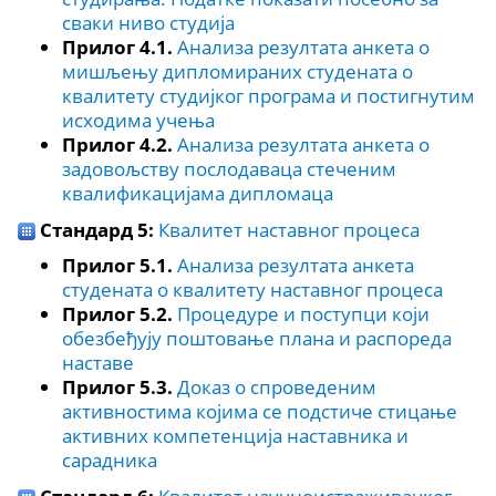
сваки ниво студија
Прилог 4.1.
Анализа резултата анкета о
мишљењу дипломираних студената о
квалитету студијког програма и постигнутим
исходима учења
Прилог 4.2.
Анализа резултата анкета о
задовољству послодаваца стеченим
квалификацијама дипломаца
Стандард 5:
Квалитет наставног процеса
Прилог 5.1.
Анализа резултата анкета
студената о квалитету наставног процеса
Прилог 5.2.
Процедуре и поступци који
обезбеђују поштовање плана и распореда
наставе
Прилог 5.3.
Доказ о спроведеним
активностима којима се подстиче стицање
активних компетенција наставника и
сарадника