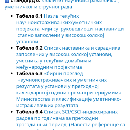
Стандард 6:
Квалитет научноистраживачког,
уметничког и стручног рада
Табела 6.1
Назив текућих
научноистраживачких/уметничких
пројеката, чији су руководиоци наставници
стално запослени у високошколској
установи
Табела 6.2
Списак наставника и сарадника
запослених у високошколској установи,
учесника у текућим домаћим и
међународним пројектима
Табела 6.3
Збирни преглед
научноистраживачких и уметничких
резултата у установи у претходној
календарској години према критеријумима
Министарства и класификације уметничко-
истраживачких резултата
Табела 6.4
Списак SCI/СSCI-индексираних
радова по годинама за претходни
трогодишњи период. (Навести референце са