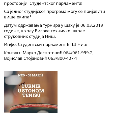
просторији Студентског парламента!
Са једног студијског програма могу се пријавити
више екипа*
Датум одржавања турнира у шаху је 06.03.2019
године, у холу Високе техничке школе
струковних студија Ниш.
Инфо: Студентски парламент ВТШ Ниш
Контакт: Марко Деспотовић 064/061-999-2,
Војислав Стојановић 063/800-407-1