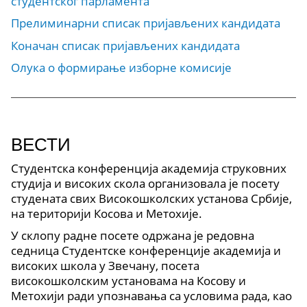
студентског парламента
Прелиминарни списак пријављених кандидата
Коначан списак пријављених кандидата
Олука о формирање изборне комисије
ВЕСТИ
Студентска конференција академија струковних
студија и високих скола организовала је посету
студената свих Високошколских установа Србије,
на територији Косова и Метохије.
У склопу радне посете одржана је редовна
седница Студентске конференције академија и
високих школа у Звечану, посета
високошколским установама на Косову и
Метохији ради упознавања са условима рада, као