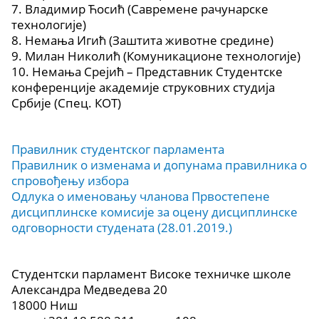
7. Владимир Ћосић (Савремене рачунарске
технологије)
8. Немања Игић (Заштита животне средине)
9. Милан Николић (Комуникационе технологије)
10. Немања Срејић – Представник Студентске
конференције академије струковних студија
Србије (Спец. КОТ)
Правилник студентског парламента
Правилник о изменама и допунама правилника о
спровођењу избора
Одлука о именовању чланова Првостепене
дисциплинске комисије за оцену дисциплинске
одговорности студенатa (28.01.2019.)
Студентски парламент Високе техничке школе
Александра Медведева 20
18000 Ниш