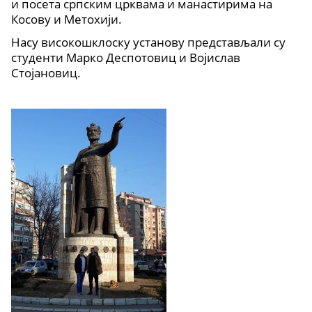
и посета српским црквама и манастирима на
Косову и Метохији.
Насу високошклоску установу представљали су
студенти Марко Деспотовиц и Војислав
Стојановиц.