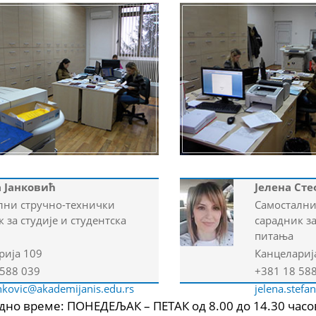
 Јанковић
Јелена Ст
лни стручно-технички
Самостални
 за студије и студентска
сарадник за
питања
рија 109
Канцелариј
 588 039
+381 18 58
ankovic@akademijanis.edu.rs
jelena.stefa
дно време: ПОНЕДЕЉАК – ПЕТАК од 8.00 до 14.30 часо