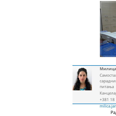
Милица
Самоста
сарадник
питања
Канцела
+381 18
milica.j
Ра