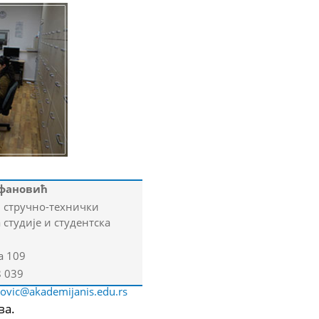
ефановић
 стручно-технички
 студије и студентска
а 109
8 039
novic@akademijanis.edu.rs
ва.