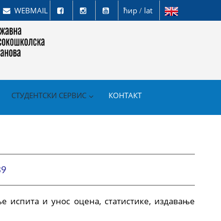
WEBMAIL
ћир
/
lat
СТУДЕНТСКИ СЕРВИС
КОНТАКТ
39
ње испита и унос оцена, статистике, издавање