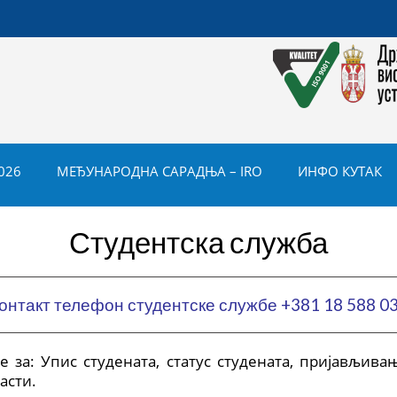
026
МЕЂУНАРОДНА САРАДЊА – IRO
ИНФО КУТАК
Студентска служба
онтакт телефон студентске службе +381 18 588 0
 за: Упис студената, статус студената, пријављива
асти.