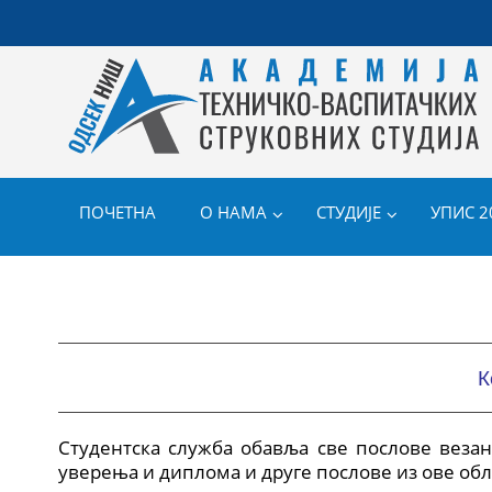
ПОЧЕТНА
О НАМА
СТУДИЈЕ
УПИС 2
К
Студентска служба обавља све послове везане
уверења и диплома и друге послове из ове обл