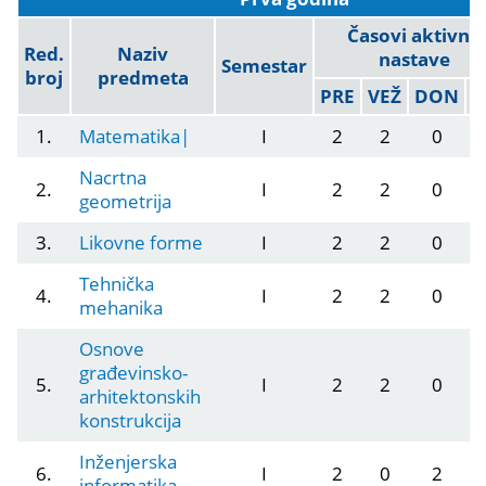
Časovi aktivne
Red.
Naziv
nastave
Semestar
broj
predmeta
PRE
VEŽ
DON
O
1.
Matematika|
I
2
2
0
Nacrtna
2.
I
2
2
0
geometrija
3.
Likovne forme
I
2
2
0
Tehnička
4.
I
2
2
0
mehanika
Osnove
građevinsko-
5.
I
2
2
0
arhitektonskih
konstrukcija
Inženjerska
6.
I
2
0
2
informatika