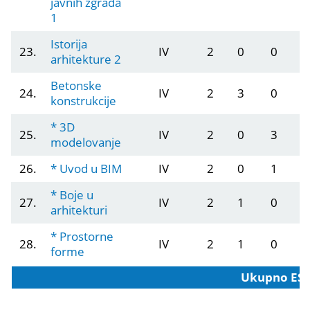
javnih zgrada
1
Istorija
23.
IV
2
0
0
arhitekture 2
Betonske
24.
IV
2
3
0
konstrukcije
* 3D
25.
IV
2
0
3
modelovanje
26.
* Uvod u BIM
IV
2
0
1
* Boje u
27.
IV
2
1
0
arhitekturi
* Prostorne
28.
IV
2
1
0
forme
Ukupno ES