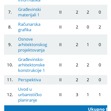
Građevinski
7.
II
2
2
0
materijali 1
Računarska
8.
II
2
0
2
grafika
Osnove
9.
arhitektonskog
II
2
1
0
projektovanja
Građevinsko-
10.
arhitektonske
II
2
2
0
konstrukcije 1
11.
Perspektiva
II
2
2
0
Uvod u
12.
urbanističko
II
3
1
1
planiranje
Ukupno ES