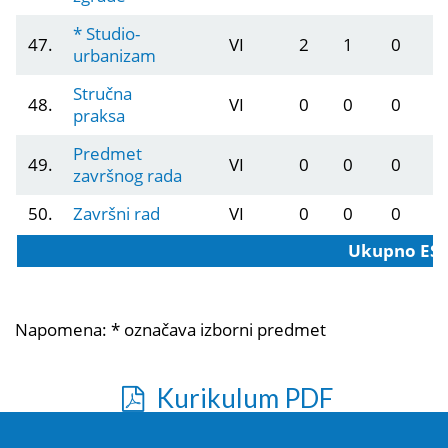
* Studio-
47.
VI
2
1
0
urbanizam
Stručna
48.
VI
0
0
0
praksa
Predmet
49.
VI
0
0
0
završnog rada
50.
Završni rad
VI
0
0
0
Ukupno ES
Napomena:
* označava izborni predmet
Kurikulum PDF