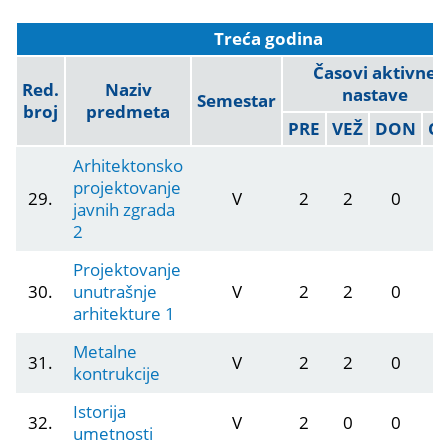
Treća godina
Časovi aktivne
Red.
Naziv
nastave
Semestar
broj
predmeta
PRE
VEŽ
DON
O
Arhitektonsko
projektovanje
29.
V
2
2
0
javnih zgrada
2
Projektovanje
30.
unutrašnje
V
2
2
0
arhitekture 1
Metalne
31.
V
2
2
0
kontrukcije
Istorija
32.
V
2
0
0
umetnosti