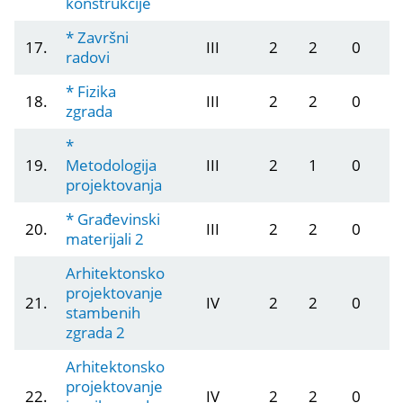
konstrukcije
* Završni
17.
III
2
2
0
radovi
* Fizika
18.
III
2
2
0
zgrada
*
19.
Metodologija
III
2
1
0
projektovanja
* Građevinski
20.
III
2
2
0
materijali 2
Arhitektonsko
projektovanje
21.
IV
2
2
0
stambenih
zgrada 2
Arhitektonsko
projektovanje
22.
IV
2
2
0