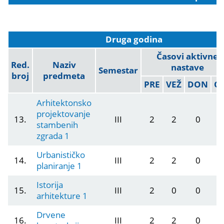
Druga godina
Časovi aktivne
Red.
Naziv
nastave
Semestar
broj
predmeta
PRE
VEŽ
DON
O
Arhitektonsko
projektovanje
13.
III
2
2
0
stambenih
zgrada 1
Urbanističko
14.
III
2
2
0
planiranje 1
Istorija
15.
III
2
0
0
arhitekture 1
Drvene
16.
III
2
2
0