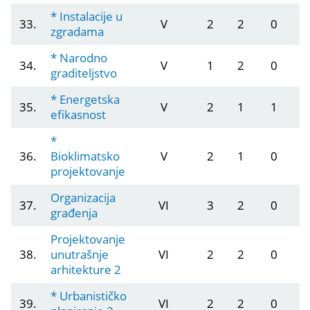
* Instalacije u
33.
V
2
2
0
zgradama
* Narodno
34.
V
1
2
0
graditeljstvo
* Energetska
35.
V
2
1
1
efikasnost
*
36.
Bioklimatsko
V
2
1
0
projektovanje
Organizacija
37.
VI
3
2
0
građenja
Projektovanje
38.
unutrašnje
VI
2
2
0
arhitekture 2
* Urbanističko
39.
VI
2
2
0