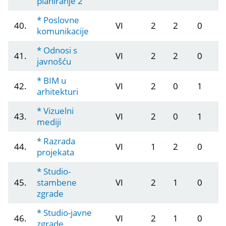
planiranje 2
* Poslovne
40.
VI
2
2
0
komunikacije
* Odnosi s
41.
VI
2
2
0
javnošću
* BIM u
42.
VI
2
0
1
arhitekturi
* Vizuelni
43.
VI
2
0
1
mediji
* Razrada
44.
VI
1
2
0
projekata
* Studio-
45.
stambene
VI
2
1
0
zgrade
* Studio-javne
46.
VI
2
1
0
zgrade