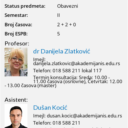
Status predmeta:
Obavezni
Semestar:
II
Broj časova:
2 + 2 + 0
Broj ESPB:
5
Profesor:
dr Danijela Zlatković
Imejl:
danijela.zlatkovic@akademijanis.edu.rs
Telefon: 018 588 211 lokal 117
Termin konsultacija: Sreda: 10.00 -
11.00 časova (osnovne), Četvrtak: 12.00
- 13.00 časova (master)
Asistent:
Dušan Kocić
Imejl: dusan.kocic@akademijanis.edu.rs
Telefon: 018 588 211