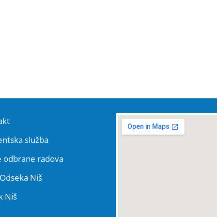
akt
ntska služba
e odbrane radova
Odseka Niš
k Niš