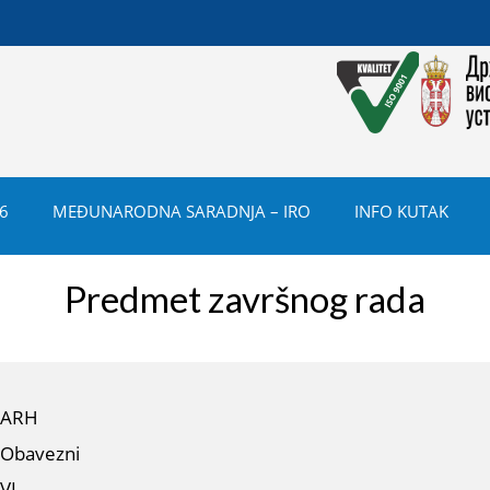
6
MEĐUNARODNA SARADNJA – IRO
INFO KUTAK
Predmet završnog rada
ARH
Obavezni
VI