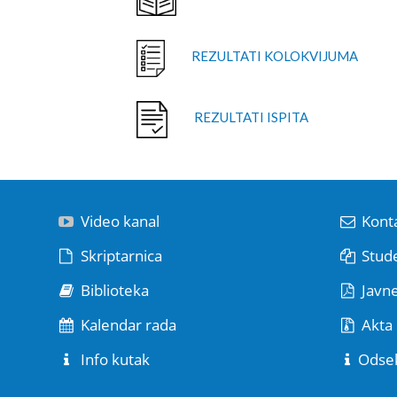
REZULTATI KOLOKVIJUMA
REZULTATI ISPITA
Video kanal
Kont
Skriptarnica
Stude
Biblioteka
Javn
Kalendar rada
Akta 
Info kutak
Odse