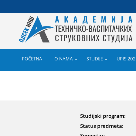
POČETNA
O NAMA
STUDIJE
UPIS 202
Studijski program:
Status predmeta:
Semestar: