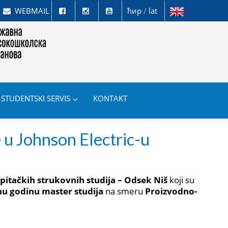
WEBMAIL
ћир
/
lat
STUDENTSKI SERVIS
KONTAKT
u Johnson Electric-u
pitačkih strukovnih studija – Odsek Niš
koji su
nu godinu master studija
na smeru
Proizvodno-