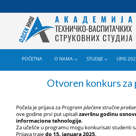
POČETNA
O NAMA
STUDIJE
UPIS 202
Otvoren konkurs za 
Počela je prijava za
Program plaćene stručne prakse 
ove godine prvi put upisali
završnu godinu osnovn
informacione tehnologije
.
Za učešće u programu mogu konkurisati studenti s
Prijava traje
do 15. januara 2025
.