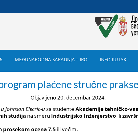
6
MEĐUNARODNA SARADNJA – IRO
INFO KUTAK
program plaćene stručne prakse 
Objavljeno
20. decembar 2024.
u Johnson Elecric-u
za studente
Akademije
tehničko-vas
ih studija
na smeru
Industrijsko Inženjerstvo
ili
završ
a
prosekom ocena 7.5
ili većim
.