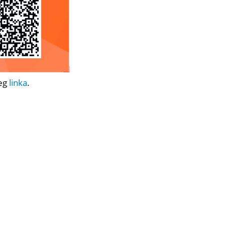
ćeg
linka
.