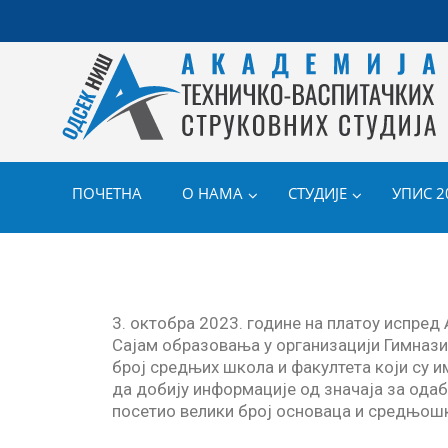
ПОЧЕТНА
О НАМА
СТУДИЈЕ
УПИС 2
3. октобра 2023. године на платоу испред
Сајам образовања у организацији Гимназије
број средњих школа и факултета који су и
да добију информације од значаја за одаб
посетио велики број основаца и средњошк