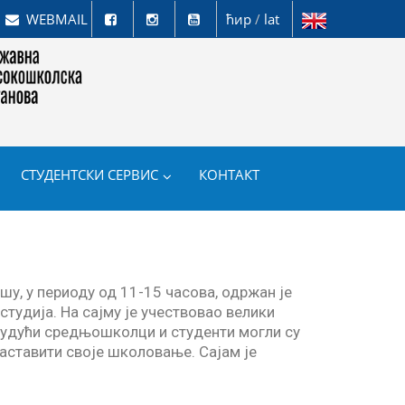
WEBMAIL
ћир
/
lat
СТУДЕНТСКИ СЕРВИС
КОНТАКТ
шу, у периоду од 11-15 часова, одржан је
студија. На сајму је учествовао велики
 будући средњошколци и студенти могли су
наставити своје школовање. Сајам је