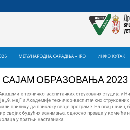
026
МЕЂУНАРОДНА САРАДЊА – IRO
ИНФО КУТАК
САЈАМ ОБРАЗОВАЊА 2023
 Академије техничко-васпитачких струковних студија у Ни
 „9. мај“ и Академије техничко-васпитачких струковних 
мали прилику да прикажу своје програме. На овај начин,
ир својих будућих занимања, односно правца у коме ће 
олаца у пратњи наставника.