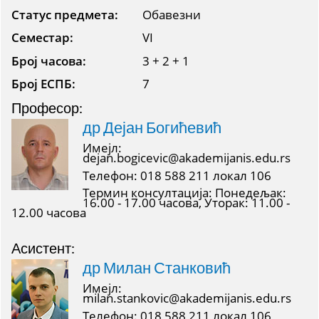
Статус предмета:
Обавезни
Семестар:
VI
Број часова:
3 + 2 + 1
Број ЕСПБ:
7
Професор:
др Дејан Богићевић
Имејл:
dejan.bogicevic@akademijanis.edu.rs
Телефон: 018 588 211 локал 106
Термин консултација: Понедељак:
16.00 - 17.00 часова, Уторак: 11.00 -
12.00 часова
Асистент:
др Милан Станковић
Имејл:
milan.stankovic@akademijanis.edu.rs
Телефон: 018 588 211 локал 106