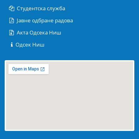
Студентска служба
Јaвне одбране радова
Акта Одсека Ниш
Одсек Ниш
embed maps