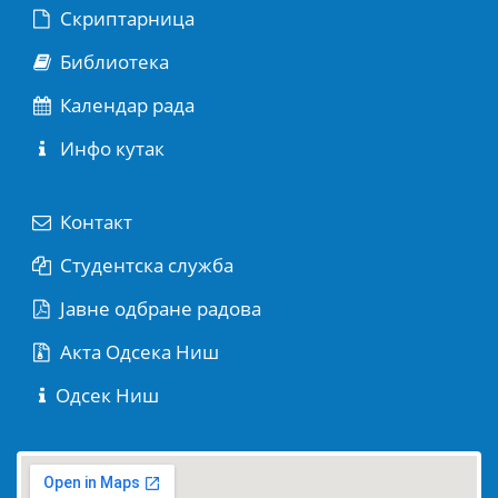
Скриптарница
Библиотека
Календар рада
Инфо кутак
Контакт
Студентска служба
Јaвне одбране радова
Акта Одсека Ниш
Одсек Ниш