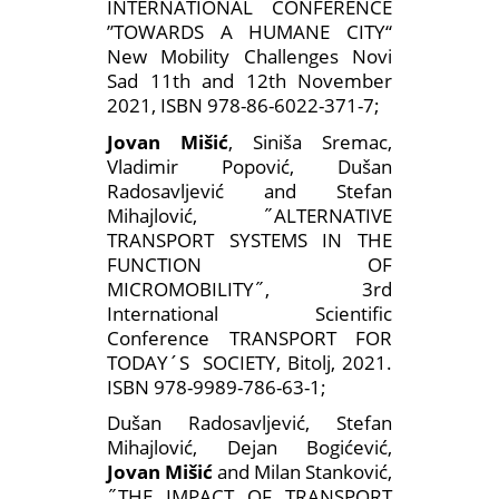
INTERNATIONAL CONFERENCE
’’TOWARDS A HUMANE CITY‘‘
New Mobility Challenges Novi
Sad 11th and 12th November
2021, ISBN 978-86-6022-371-7;
Jovan Mišić
, Siniša Sremac,
Vladimir Popović, Dušan
Radosavljević and Stefan
Mihajlović, ˝ALTERNATIVE
TRANSPORT SYSTEMS IN THE
FUNCTION OF
MICROMOBILITY˝, 3rd
International Scientific
Conference TRANSPORT FOR
TODAY´S SOCIETY, Bitolj, 2021.
ISBN 978-9989-786-63-1;
Dušan Radosavljević, Stefan
Mihajlović, Dejan Bogićević,
Jovan Mišić
and Milan Stanković,
˝THE IMPACT OF TRANSPORT