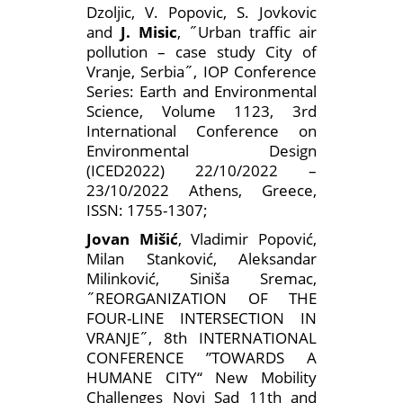
Dzoljic, V. Popovic, S. Jovkovic
and
J. Misic
, ˝Urban traffic air
pollution – case study City of
Vranje, Serbia˝, IOP Conference
Series: Earth and Environmental
Science, Volume 1123, 3rd
International Conference on
Environmental Design
(ICED2022) 22/10/2022 –
23/10/2022 Athens, Greece,
ISSN: 1755-1307;
Jovan Mišić
, Vladimir Popović,
Milan Stanković, Aleksandar
Milinković, Siniša Sremac,
˝REORGANIZATION OF THE
FOUR-LINE INTERSECTION IN
VRANJE˝, 8th INTERNATIONAL
CONFERENCE ’’TOWARDS A
HUMANE CITY‘‘ New Mobility
Challenges Novi Sad 11th and