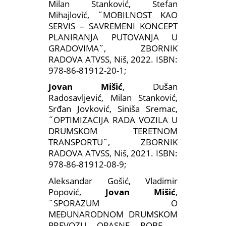
Milan Stanković, Stefan
Mihajlović, ˝MOBILNOST KAO
SERVIS – SAVREMENI KONCEPT
PLANIRANJA PUTOVANJA U
GRADOVIMA˝, ZBORNIK
RADOVA ATVSS, Niš, 2022. ISBN:
978-86-81912-20-1;
Jovan Mišić
, Dušan
Radosavljević, Milan Stanković,
Srđan Jovković, Siniša Sremac,
˝OPTIMIZACIJA RADA VOZILA U
DRUMSKOM TERETNOM
TRANSPORTU˝, ZBORNIK
RADOVA ATVSS, Niš, 2021. ISBN:
978-86-81912-08-9;
Aleksandar Gošić, Vladimir
Popović,
Jovan Mišić
,
˝SPORAZUM O
MEĐUNARODNOM DRUMSKOM
PREVOZU OPASNE ROBE –