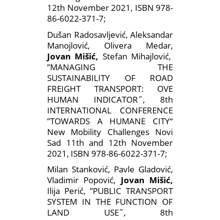
12th November 2021, ISBN 978-
86-6022-371-7;
Dušan Radosavljević, Aleksandar
Manojlović, Olivera Medar,
Jovan Mišić,
Stefan Mihajlović,
’’MANAGING THE
SUSTAINABILITY OF ROAD
FREIGHT TRANSPORT: OVE
HUMAN INDICATOR˝, 8th
INTERNATIONAL CONFERENCE
’’TOWARDS A HUMANE CITY‘‘
New Mobility Challenges Novi
Sad 11th and 12th November
2021, ISBN 978-86-6022-371-7;
Milan Stanković, Pavle Gladović,
Vladimir Popović,
Jovan Mišić,
Ilija Perić, ’’PUBLIC TRANSPORT
SYSTEM IN THE FUNCTION OF
LAND USE˝, 8th