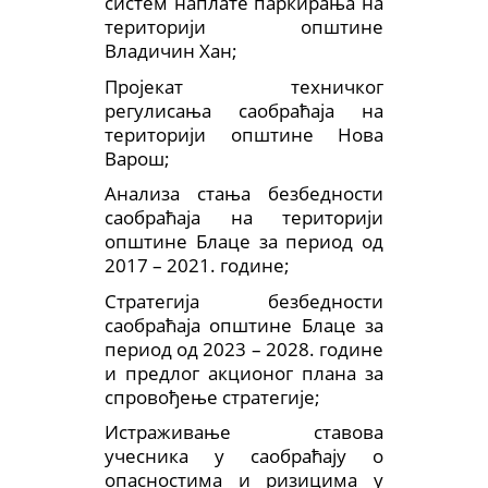
систем наплате паркирања на
територији општине
Владичин Хан;
Пројекат техничког
регулисања саобраћаја на
територији општине Нова
Варош;
Анализа стања безбедности
саобраћаја на територији
општине Блаце за период од
2017 – 2021. године;
Стратегија безбедности
саобраћаја општине Блаце за
период од 2023 – 2028. године
и предлог акционог плана за
спровођење стратегије;
Истраживање ставова
учесника у саобраћају о
опасностима и ризицима у