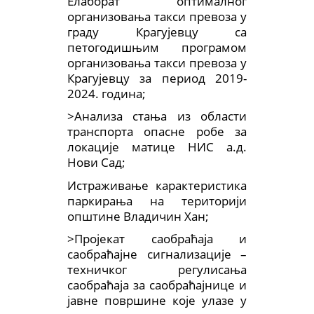
Елаборат оптималног
организовања такси превоза у
граду Крагујевцу са
петогодишњим програмом
организовања такси превоза у
Крагујевцу за период 2019-
2024. година;
>Анализа стања из области
транспорта опасне робе за
локације матице НИС а.д.
Нови Сад;
Истраживање карактеристика
паркирања на територији
општине Владичин Хан;
>Пројекат саобраћаја и
саобраћајне сигнализације –
техничког регулисања
саобраћаја за саобраћајнице и
јавне површине које улазе у