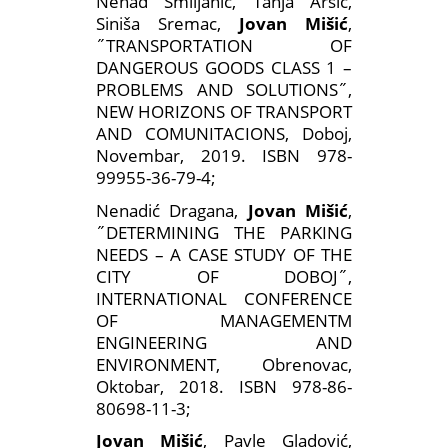
Nenad Smiljanić, Tanja Arsić,
Siniša Sremac,
Jovan Mišić
,
˝TRANSPORTATION OF
DANGEROUS GOODS CLASS 1 –
PROBLEMS AND SOLUTIONS˝,
NEW HORIZONS OF TRANSPORT
AND COMUNITACIONS, Doboj,
Novembar, 2019. ISBN 978-
99955-36-79-4;
Nenadić Dragana,
Jovan Mišić
,
˝DETERMINING THE PARKING
NEEDS – A CASE STUDY OF THE
CITY OF DOBOJ˝,
INTERNATIONAL CONFERENCE
OF MANAGEMENTM
ENGINEERING AND
ENVIRONMENT, Obrenovac,
Oktobar, 2018. ISBN 978-86-
80698-11-3;
Jovan Mišić
, Pavle Gladović,