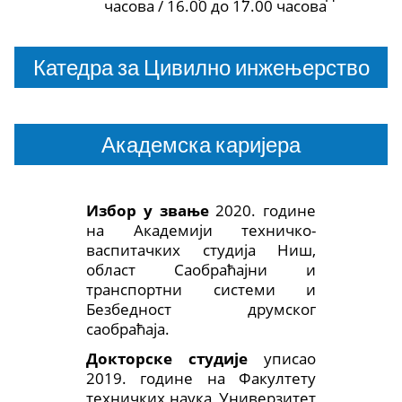
часова / 16.00 до 17.00 часова
Катедра за Цивилно инжењерство
Академска каријера
И
збор у звање
2020. године
на Академији техничко-
васпитачких студија Ниш,
област Саобраћајни и
транспортни системи и
Безбедност друмског
саобраћаја.
Доктор
ске студије
уписао
2019. године на Факултету
техничких наука, Универзитет