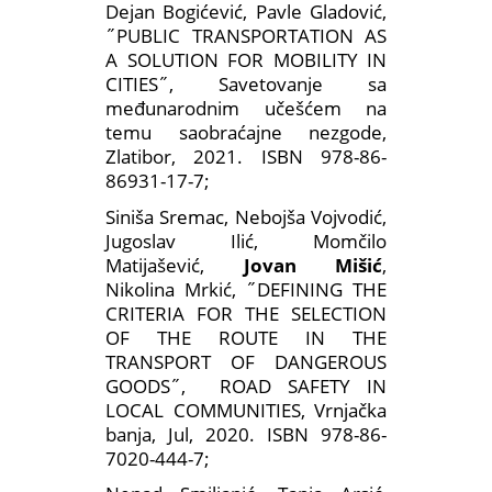
Dejan Bogićević, Pavle Gladović,
˝PUBLIC TRANSPORTATION AS
A SOLUTION FOR MOBILITY IN
CITIES˝, Savetovanje sa
međunarodnim učešćem na
temu saobraćajne nezgode,
Zlatibor, 2021. ISBN 978-86-
86931-17-7;
Siniša Sremac, Nebojša Vojvodić,
Jugoslav Ilić, Momčilo
Matijašević,
Jovan Mišić
,
Nikolina Mrkić, ˝DEFINING THE
CRITERIA FOR THE SELECTION
OF THE ROUTE IN THE
TRANSPORT OF DANGEROUS
GOODS˝, ROAD SAFETY IN
LOCAL COMMUNITIES, Vrnjačka
banja, Jul, 2020. ISBN 978-86-
7020-444-7;