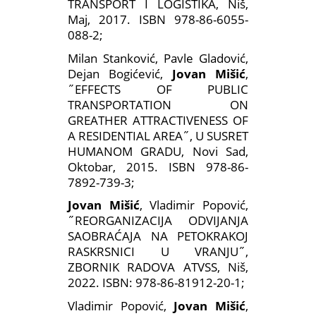
TRANSPORT I LOGISTIKA, Niš,
Maj, 2017. ISBN 978-86-6055-
088-2;
Milan Stanković, Pavle Gladović,
Dejan Bogićević,
Jovan Mišić
,
˝EFFECTS OF PUBLIC
TRANSPORTATION ON
GREATHER ATTRACTIVENESS OF
A RESIDENTIAL AREA˝, U SUSRET
HUMANOM GRADU, Novi Sad,
Oktobar, 2015. ISBN 978-86-
7892-739-3;
Jovan Mišić
, Vladimir Popović,
˝REORGANIZACIJA ODVIJANJA
SAOBRAĆAJA NA PETOKRAKOJ
RASKRSNICI U VRANJU˝,
ZBORNIK RADOVA ATVSS, Niš,
2022. ISBN: 978-86-81912-20-1;
Vladimir Popović,
Jovan Mišić
,