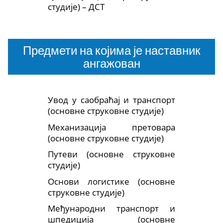
студије) – ДСТ
Предмети на којима је наставник
ангажован
Увод у саобраћај и транспорт
(основне струковне студије)
Механизација претовара
(основне струковне студије)
Путеви (основне струковне
студије)
Основи логистике (основне
струковне студије)
Међународни транспорт и
шпедиција (основне