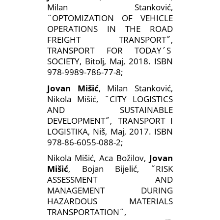
Milan Stanković,
˝OPTOMIZATION OF VEHICLE
OPERATIONS IN THE ROAD
FREIGHT TRANSPORT˝,
TRANSPORT FOR TODAY´S
SOCIETY, Bitolj, Maj, 2018. ISBN
978-9989-786-77-8;
Jovan Mišić
, Milan Stanković,
Nikola Mišić, ˝CITY LOGISTICS
AND SUSTAINABLE
DEVELOPMENT˝, TRANSPORT I
LOGISTIKA, Niš, Maj, 2017. ISBN
978-86-6055-088-2;
Nikola Mišić, Aca Božilov,
Jovan
Mišić
, Bojan Bijelić, ˝RISK
ASSESSMENT AND
MANAGEMENT DURING
HAZARDOUS MATERIALS
TRANSPORTATION˝,