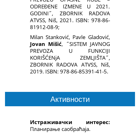
ODREĐENE IZMENE U 2021.
GODINI˝, ZBORNIK RADOVA
ATVSS, Niš, 2021. ISBN: 978-86-
81912-08-9;
Milan Stanković, Pavle Gladović,
Jovan Mišić
, ˝SISTEM JAVNOG
PREVOZA U FUNKCIJI
KORIŠĆENјA ZEMLJIŠTA˝,
ZBORNIK RADOVA ATVSS, Niš,
2019. ISBN: 978-86-85391-41-5.
Активности
Истраживачки интерес:
Планирање саобраћаја.