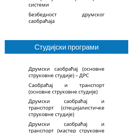
системи
Безбедност друмског
саобраћаја
Студијски програми
Друмски саобраћај (основне
струковне студије) – ДРС
Саобраћај и транспорт
(основне струковне студије)
Друмски саобраћај и
транспорт (специјалистичке
струковне студије)
Друмски саобраћај и
транспорт (мастер струковне