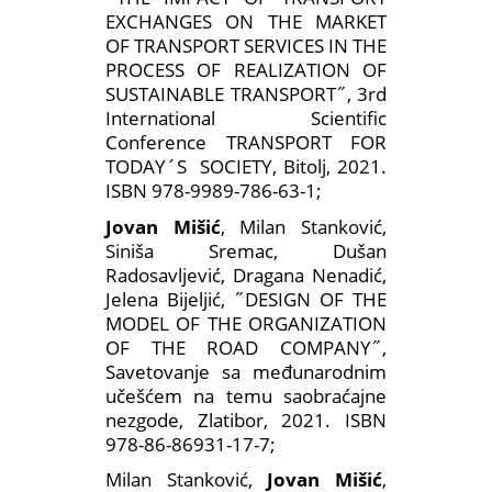
EXCHANGES ON THE MARKET
OF TRANSPORT SERVICES IN THE
PROCESS OF REALIZATION OF
SUSTAINABLE TRANSPORT˝, 3rd
International Scientific
Conference TRANSPORT FOR
TODAY´S SOCIETY, Bitolj, 2021.
ISBN 978-9989-786-63-1;
Jovan Mišić
, Milan Stanković,
Siniša Sremac, Dušan
Radosavljević, Dragana Nenadić,
Jelena Bijeljić, ˝DESIGN OF THE
MODEL OF THE ORGANIZATION
OF THE ROAD COMPANY˝,
Savetovanje sa međunarodnim
učešćem na temu saobraćajne
nezgode, Zlatibor, 2021. ISBN
978-86-86931-17-7;
Milan Stanković,
Jovan Mišić
,