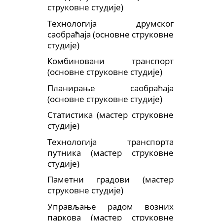
струковне студије)
Технологија друмског
саобраћаја (основне струковне
студије)
Комбиновани транспорт
(основне струковне студије)
Планирање саобраћаја
(основне струковне студије)
Статистика (мастер струковне
студије)
Технологија транспорта
путника (мастер струковне
студије)
Паметни градови (мастер
струковне студије)
Управљање радом возних
паркова (мастер струковне